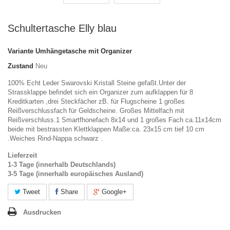
Schultertasche Elly blau
Variante
Umhängetasche mit Organizer
Zustand
Neu
100% Echt Leder Swarovski Kristall Steine gefaßt.Unter der
Strassklappe befindet sich ein Organizer zum aufklappen für 8
Kreditkarten ,drei Steckfächer zB. für Flugscheine 1 großes
Reißverschlussfach für Geldscheine. Großes Mittelfach mit
Reißverschluss.1 Smartfhonefach 8x14 und 1 großes Fach ca.11x14cm
beide mit bestrassten Klettklappen Maße:ca. 23x15 cm tief 10 cm
.Weiches Rind-Nappa schwarz .
Lieferzeit
1-3 Tage (innerhalb Deutschlands)
3-5 Tage (innerhalb europäisches Ausland)
Tweet
Share
Google+
Ausdrucken