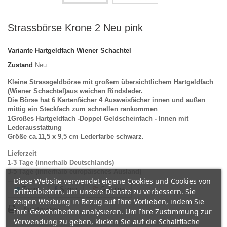
Strassbörse Krone 2 Neu pink
Variante
Hartgeldfach Wiener Schachtel
Zustand
Neu
Kleine Strassgeldbörse mit großem übersichtlichem Hartgeldfach
(Wiener Schachtel)aus weichen Rindsleder.
Die Börse hat 6 Kartenfächer 4 Ausweisfächer innen und außen
mittig ein Steckfach zum schnellen rankommen
1Großes Hartgeldfach -Doppel Geldscheinfach - Innen mit
Lederausstattung
Größe ca.11,5 x 9,5 cm Lederfarbe schwarz.
Lieferzeit
1-3 Tage (innerhalb Deutschlands)
3-5 Tage (innerhalb europäisches Ausland)
Diese Website verwendet eigene Cookies und Cookies von
Tweet
Share
Google+
Drittanbietern, um unsere Dienste zu verbessern. Sie
zeigen Werbung in Bezug auf Ihre Vorlieben, indem Sie
Ausdrucken
Ihre Gewohnheiten analysieren. Um Ihre Zustimmung zur
Verwendung zu geben, klicken Sie auf die Schaltfläche