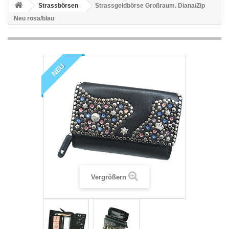
Strassbörsen
Strassgeldbörse Großraum. Diana/Zip
Neu rosa/blau
NEU
Vergrößern