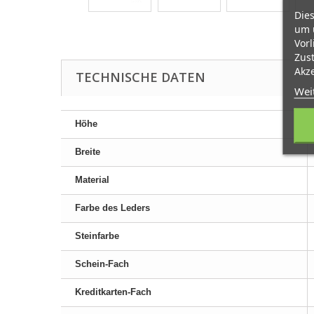
Dies
um 
Vorl
Zust
Akze
TECHNISCHE DATEN
Wei
Höhe
Breite
Material
Farbe des Leders
Steinfarbe
Schein-Fach
Kreditkarten-Fach