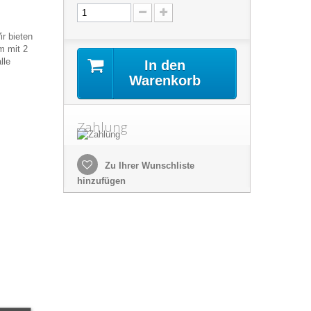
r bieten
cm mit 2
lle
In den
Warenkorb
Zahlung
Zu Ihrer Wunschliste
hinzufügen