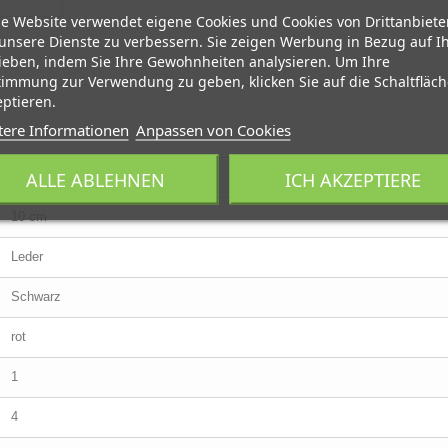
e Website verwendet eigene Cookies und Cookies von Drittanbiete
unsere Dienste zu verbessern. Sie zeigen Werbung in Bezug auf I
ieben, indem Sie Ihre Gewohnheiten analysieren. Um Ihre
immung zur Verwendung zu geben, klicken Sie auf die Schaltfläch
ptieren.
tere Informationen
Anpassen von Cookies
ALLE ABLEHNEN
ICH AKZEPTIERE
7,5 cm
10 cm
Leder
Schwarz
rot
1
4